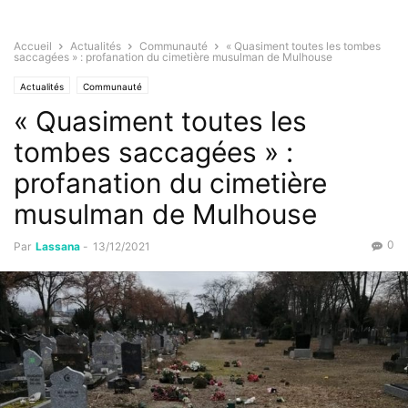
Accueil
Actualités
Communauté
« Quasiment toutes les tombes
saccagées » : profanation du cimetière musulman de Mulhouse
Actualités
Communauté
« Quasiment toutes les
tombes saccagées » :
profanation du cimetière
musulman de Mulhouse
0
Par
Lassana
-
13/12/2021