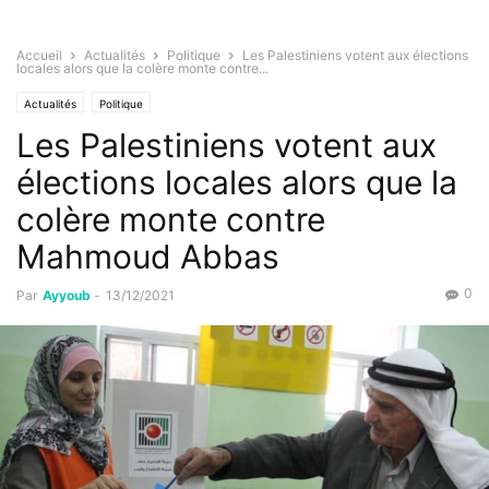
Accueil
Actualités
Politique
Les Palestiniens votent aux élections
locales alors que la colère monte contre...
Actualités
Politique
Les Palestiniens votent aux
élections locales alors que la
colère monte contre
Mahmoud Abbas
0
Par
Ayyoub
-
13/12/2021