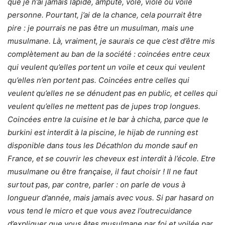
que je n’ai jamais lapidé, amputé, volé, violé ou voilé
personne. Pourtant, j’ai de la chance, cela pourrait être
pire : je pourrais ne pas être un musulman, mais une
musulmane. Là, vraiment, je saurais ce que c’est d’être mis
complètement au ban de la société : coincées entre ceux
qui veulent qu’elles portent un voile et ceux qui veulent
qu’elles n’en portent pas. Coincées entre celles qui
veulent qu’elles ne se dénudent pas en public, et celles qui
veulent qu’elles ne mettent pas de jupes trop longues.
Coincées entre la cuisine et le bar à chicha, parce que le
burkini est interdit à la piscine, le hijab de running est
disponible dans tous les Décathlon du monde sauf en
France, et se couvrir les cheveux est interdit à l’école. Etre
musulmane ou être française, il faut choisir ! Il ne faut
surtout pas, par contre, parler : on parle de vous à
longueur d’année, mais jamais avec vous. Si par hasard on
vous tend le micro et que vous avez l’outrecuidance
d’expliquer que vous êtes musulmane par foi et voilée par