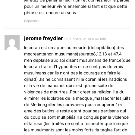
pour un meilleur vivre ensemble si tant est que cette
phrase est encore un sens
Répondre
jerome freydier
28/11/2020 At 18 h 43 min
le coran est un appel au meurte (decapitation) des
mecreants(non musulmans)sourate8,12.13 et 47.4
n’en deplaise aux soi disant musulmans de france(que
le coran traite d’hypocrites et ne sont pas de vrais
musulmans car ils n’ont pas le courage de faire le
djihad) .Ils ne connaissent ni le coran ni les haddichs
ni la vie de mahomet qui n’est qu’une suite de
violences de meurtres .Pour creer sa religion il a du
eliminer les idolatres de la mecque ,massacrer les juifs
de Medine,piller les caravanes pour recuperer 1/5
eme des butins le reste etant pour ses partisans qui
du coup se sont multipliés.Il a conquis par la violence
et la ruse (les traités ne sont a respecter que lorsque
les musulmants sont les moins forts :la taqiya l’art de