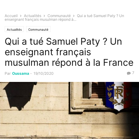
Accueil
Actualités
Communauté
Qui a tué Samuel Paty ? Un
enseignant français musulman répond à...
Actualités
Communauté
Qui a tué Samuel Paty ? Un
enseignant français
musulman répond à la France
7
Par
Oussama
-
19/10/2020