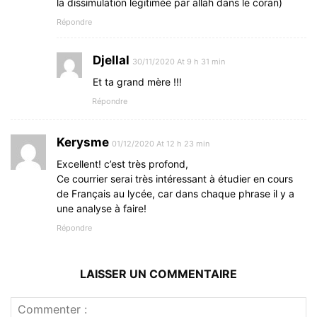
la dissimulation legitimée par allah dans le coran)
Répondre
Djellal
30/11/2020 At 9 h 31 min
Et ta grand mère !!!
Répondre
Kerysme
01/12/2020 At 12 h 23 min
Excellent! c’est très profond,
Ce courrier serai très intéressant à étudier en cours
de Français au lycée, car dans chaque phrase il y a
une analyse à faire!
Répondre
LAISSER UN COMMENTAIRE