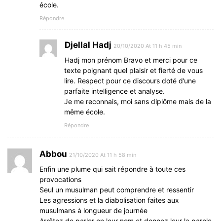
école.
Répondre
Djellal Hadj
20/10/2020 At 11 h 45 min
Hadj mon prénom Bravo et merci pour ce
texte poignant quel plaisir et fierté de vous
lire. Respect pour ce discours doté d’une
parfaite intelligence et analyse.
Je me reconnais, moi sans diplôme mais de la
même école.
Répondre
Abbou
21/10/2020 At 11 h 58 min
Enfin une plume qui sait répondre à toute ces
provocations
Seul un musulman peut comprendre et ressentir
Les agressions et la diabolisation faites aux
musulmans à longueur de journée
Arrêtez de parler en leur nom et donnez leur la parole