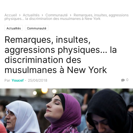
Accueil
Actualités
Communauté
Remarques, insultes, aggressions
physiques… la discrimination des musulmanes à New York
Actualités
Communauté
Remarques, insultes,
aggressions physiques… la
discrimination des
musulmanes à New York
0
Par
Youcef
-
25/06/2018