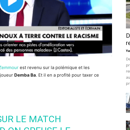
D
r
Ya
De
pr
 Zemmour
est revenu sur la polémique et les
re
 joueur
Demba Ba
. Et il en a profité pour taxer ce
au
pr
UR LE MATCH