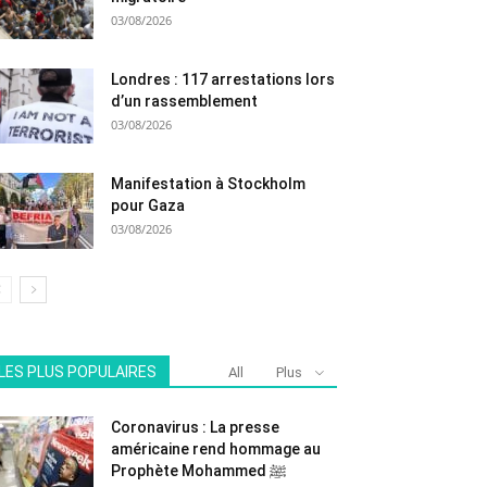
03/08/2026
Londres : 117 arrestations lors
d’un rassemblement
03/08/2026
Manifestation à Stockholm
pour Gaza
03/08/2026
LES PLUS POPULAIRES
All
Plus
Coronavirus : La presse
américaine rend hommage au
Prophète Mohammed ﷺ