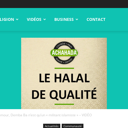
LIGION
VIDÉOS
BUSINESS
CONTACT
mour, Demba Ba n’est qu’un « militant islamiste » – VIDÉO
Actualités
Communauté