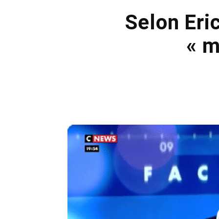
Selon Eri
« m