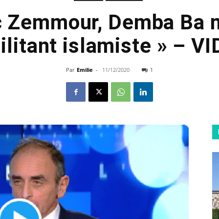
c Zemmour, Demba Ba n
ilitant islamiste » – V
Par
Emilie
-
11/12/2020
1