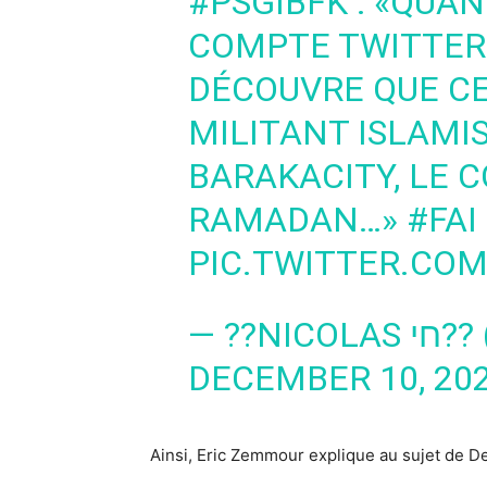
#PSGIBFK
: «QUAN
COMPTE TWITTER 
DÉCOUVRE QUE CE
MILITANT ISLAMI
BARAKACITY, LE C
RAMADAN…»
#FAI
PIC.TWITTER.CO
— ??
DECEMBER 10, 20
Ainsi, Eric Zemmour explique au sujet de D