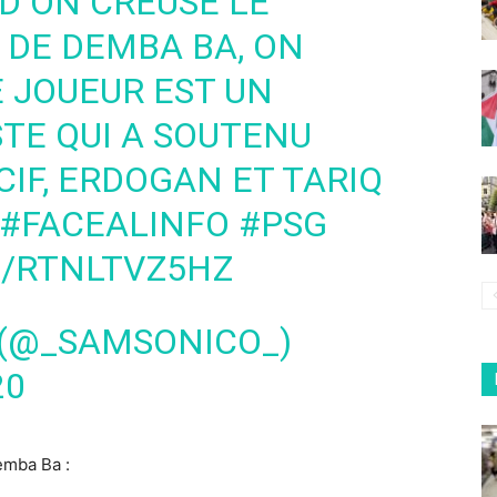
D ON CREUSE LE
DE DEMBA BA, ON
 JOUEUR EST UN
STE QUI A SOUTENU
CIF, ERDOGAN ET TARIQ
#FACEALINFO
#PSG
M/RTNLTVZ5HZ
NICOLAS חי?? (@_SAMSONICO_)
20
emba Ba :