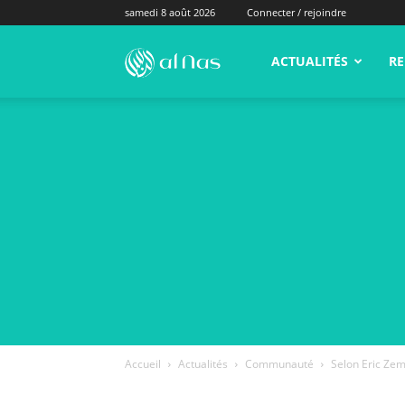
samedi 8 août 2026
Connecter / rejoindre
alNas.fr
ACTUALITÉS
RE
Accueil
Actualités
Communauté
Selon Eric Zem