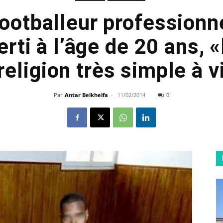
footballeur professionn
erti à l’âge de 20 ans, «
religion très simple à v
Par
Antar Belkhelfa
-
11/02/2014
0