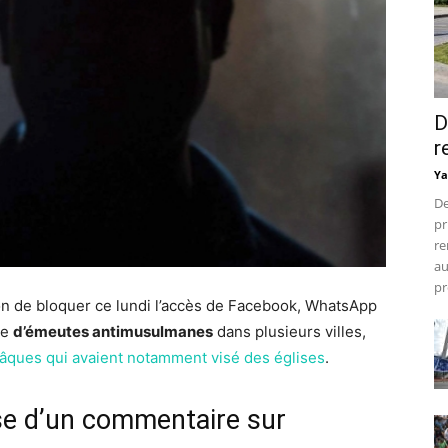
D
r
Ya
De
pr
re
au
pr
sion de bloquer ce lundi l’accès de Facebook, WhatsApp
te
d’émeutes antimusulmanes
dans plusieurs villes,
Pâques qui avaient notamment visé des églises
.
se d’un commentaire sur