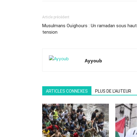
Article précédent
Musulmans Ouïghours : Un ramadan sous haut
tension
Ayyoub
ARTICLES CONNEXES
PLUS DE L'AUTEUR