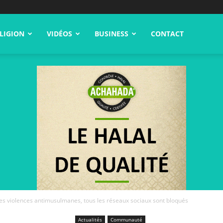
LIGION
VIDÉOS
BUSINESS
CONTACT
rtes violences antimusulmanes, tous les réseaux sociaux sont bloqués
Actualités
Communauté