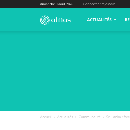
dimanche 9 août 2026
Connecter / rejoindre
alNas.fr
ACTUALITÉS
RE
Accueil
Actualités
Communauté
Sri Lanka : fo