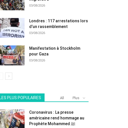
03/08/2026
Londres : 117 arrestations lors
d’un rassemblement
03/08/2026
Manifestation à Stockholm
pour Gaza
03/08/2026
LES PLUS POPULAIRES
All
Plus
Coronavirus : La presse
américaine rend hommage au
Prophète Mohammed ﷺ