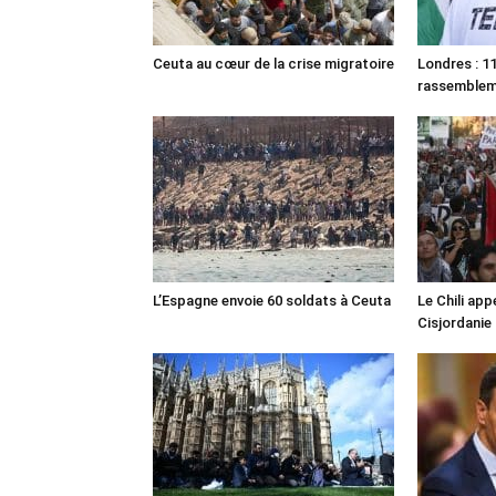
Ceuta au cœur de la crise migratoire
Londres : 11
rassemble
L’Espagne envoie 60 soldats à Ceuta
Le Chili appe
Cisjordanie