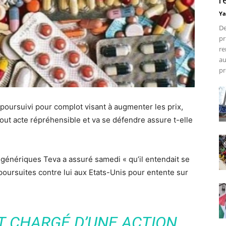
r
Ya
De
pr
re
au
pr
poursuivi pour complot visant à augmenter les prix,
 tout acte répréhensible et va se défendre assure t-elle
génériques Teva a assuré samedi « qu’il entendait se
oursuites contre lui aux Etats-Unis pour entente sur
T CHARGÉ D’UNE ACTION