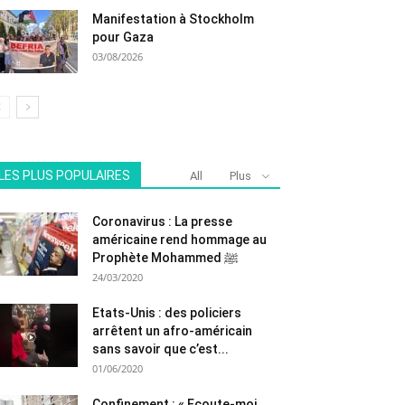
Manifestation à Stockholm
pour Gaza
03/08/2026
LES PLUS POPULAIRES
All
Plus
Coronavirus : La presse
américaine rend hommage au
Prophète Mohammed ﷺ
24/03/2020
Etats-Unis : des policiers
arrêtent un afro-américain
sans savoir que c’est...
01/06/2020
Confinement : « Ecoute-moi