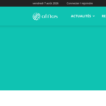
vendredi 7 août 2026
Connecter / rejoindre
alNas.fr
ACTUALITÉS
RE