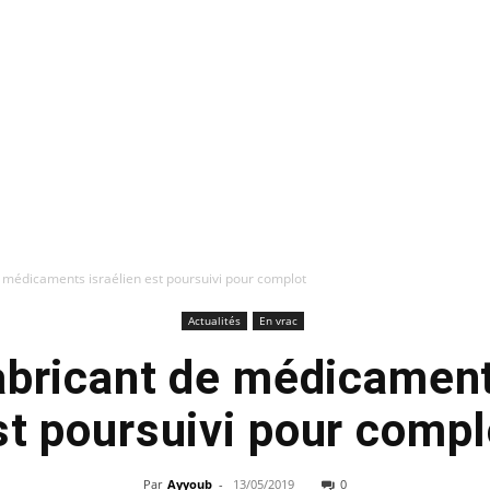
e médicaments israélien est poursuivi pour complot
Actualités
En vrac
abricant de médicament
st poursuivi pour compl
Par
Ayyoub
-
13/05/2019
0