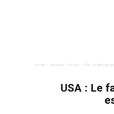
Accueil
Actualités
En vrac
USA : Le fabricant d
USA : Le f
e