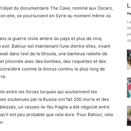
L
it l’objet du documentaire
The Cave
, nominé aux Oscars,
Ya
elon elle, se poursuivent en Syrie au moment même où
La
de
pé
ans la guerre civile amère du pays et plus de cinq
ap
xil. Ballour est maintenant l’une d’entre elles, vivant
vail dans l’est de la Ghouta, une banlieue rebelle de
 et pilonnée avec des bombes, des roquettes et des
 considéré comme le blocus continu le plus long de
rre.
ts entre les forces turques qui soutiennent les
nnes soutenues par la Russie ont fait 200 morts et des
 blessés, un cessez-le-feu fragile a été négocié entre
u’il est peu probable que cela dure. Pour Ballour, cela
er.