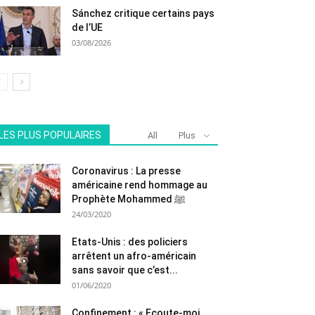
Sánchez critique certains pays
de l’UE
03/08/2026
LES PLUS POPULAIRES
All
Plus
Coronavirus : La presse
américaine rend hommage au
Prophète Mohammed ﷺ
24/03/2020
Etats-Unis : des policiers
arrêtent un afro-américain
sans savoir que c’est...
01/06/2020
Confinement : « Ecoute-moi