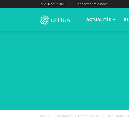
jeudi 6 août 2026
Connecter / rejoindre
alNas.fr
ACTUALITÉS
RE
Accueil
Actualités
Communauté
Syrie : Sous l