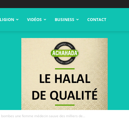
LIGION
VIDÉOS
BUSINESS
CONTACT
es bombes une femme médecin sauve des milliers de...