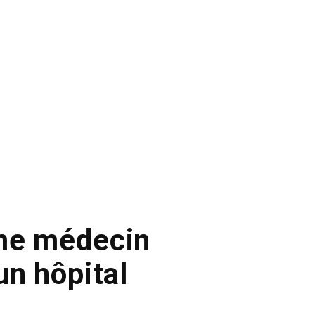
mme médecin
un hôpital