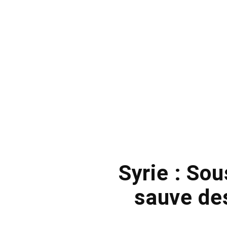
Syrie : So
sauve des