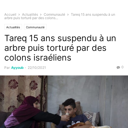
Accueil
Actualités
Communauté
Tareq 15 ans suspendu à un
arbre puis torturé par des colons...
Actualités
Communauté
Tareq 15 ans suspendu à un
arbre puis torturé par des
colons israéliens
0
Par
Ayyoub
-
22/10/2021