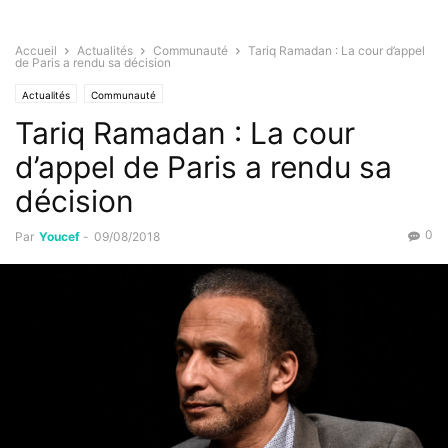
Accueil
Actualités
Communauté
Tariq Ramadan : La cour d’appel
de Paris a rendu sa décision
Actualités
Communauté
Tariq Ramadan : La cour
d’appel de Paris a rendu sa
décision
0
Par
Youcef
-
09/08/2018