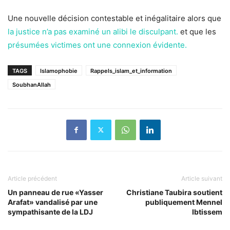
Une nouvelle décision contestable et inégalitaire alors que
la justice n’a pas examiné un alibi le disculpant.
et que les
présumées victimes ont une connexion évidente.
TAGS
Islamophobie
Rappels_islam_et_information
SoubhanAllah
Article précédent
Article suivant
Un panneau de rue «Yasser
Christiane Taubira soutient
Arafat» vandalisé par une
publiquement Mennel
sympathisante de la LDJ
Ibtissem