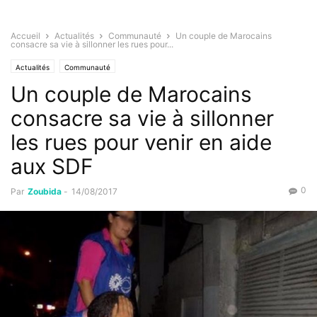
Accueil
Actualités
Communauté
Un couple de Marocains
consacre sa vie à sillonner les rues pour...
Actualités
Communauté
Un couple de Marocains
consacre sa vie à sillonner
les rues pour venir en aide
aux SDF
0
Par
Zoubida
-
14/08/2017