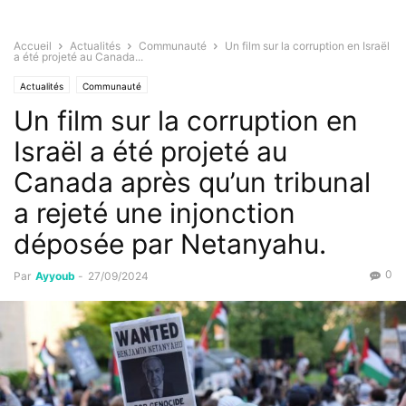
Accueil
Actualités
Communauté
Un film sur la corruption en Israël
a été projeté au Canada...
Actualités
Communauté
Un film sur la corruption en
Israël a été projeté au
Canada après qu’un tribunal
a rejeté une injonction
déposée par Netanyahu.
0
Par
Ayyoub
-
27/09/2024