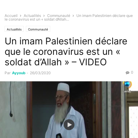
Accueil
Actualités
Communauté
Un imam Palestinien déclare que
le coronavirus est un « soldat d’Allah...
Actualités
Communauté
Un imam Palestinien déclare
que le coronavirus est un «
soldat d’Allah » – VIDEO
0
Par
Ayyoub
-
26/03/2020