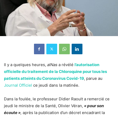
Il y a quelques heures,
alNas
a révélé
l’autorisation
officielle du traitement de la Chloroquine pour tous les
patients atteints du Coronavirus Covid-19
, parue au
Journal Officiel
ce jeudi dans la matinée.
Dans la foulée, le professeur
Didier Raoult
a remercié ce
jeudi le ministre de la Santé, Olivier Véran,
« pour son
écoute »
,
après la publication d’un décret encadrant la