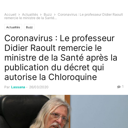
Accueil
Actualités
Buzz
Coronavirus : Le professeur Didier Raoult
remercie le ministre de la Santé...
Actualités
Buzz
Coronavirus : Le professeur
Didier Raoult remercie le
ministre de la Santé après la
publication du décret qui
autorise la Chloroquine
1
Par
Lassana
-
26/03/2020