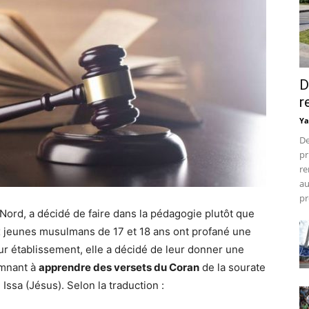
D
r
Ya
De
pr
re
au
pr
-Nord, a décidé de faire dans la pédagogie plutôt que
x jeunes musulmans de 17 et 18 ans ont profané une
eur établissement, elle a décidé de leur donner une
amnant à
apprendre des versets du Coran
de la sourate
Issa (Jésus). Selon la traduction :