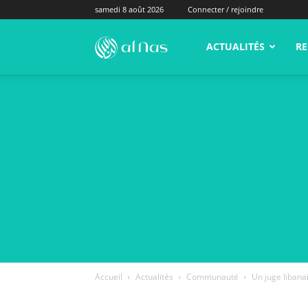
samedi 8 août 2026
Connecter / rejoindre
alNas.fr
ACTUALITÉS
RE
Accueil
Actualités
Communauté
Un juge liban