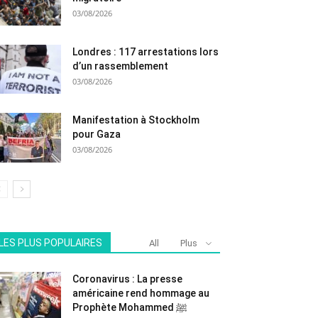
03/08/2026
Londres : 117 arrestations lors
d’un rassemblement
03/08/2026
Manifestation à Stockholm
pour Gaza
03/08/2026
LES PLUS POPULAIRES
All
Plus
Coronavirus : La presse
américaine rend hommage au
Prophète Mohammed ﷺ