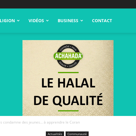
LIGION
VIDÉOS
BUSINESS
CONTACT
ais condamne des jeunes… à apprendre le Coran
Actualités
Communauté