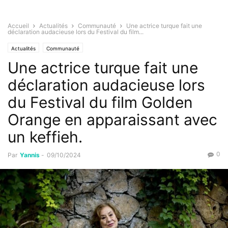
Accueil
Actualités
Communauté
Une actrice turque fait une
déclaration audacieuse lors du Festival du film...
Actualités
Communauté
Une actrice turque fait une
déclaration audacieuse lors
du Festival du film Golden
Orange en apparaissant avec
un keffieh.
0
Par
Yannis
-
09/10/2024