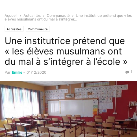
Accueil
Actualités
Communauté
Une institutrice prétend que « les
élèves musulmans ont du mal à s’intégrer...
Actualités
Communauté
Une institutrice prétend que
« les élèves musulmans ont
du mal à s’intégrer à l’école »
1
Par
Emilie
-
01/12/2020