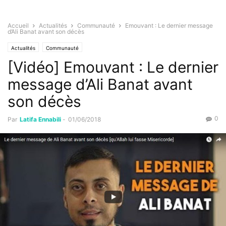
Accueil
Actualités
Communauté
Emouvant : Le dernier message
d’Ali Banat avant son décès
Actualités
Communauté
[Vidéo] Emouvant : Le dernier
message d’Ali Banat avant
son décès
0
Par
Latifa Ennabili
-
01/06/2018