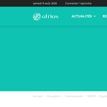
samedi 8 août 2026
Connecter / rejoindre
alNas.fr
ACTUALITÉS
RE
Accueil
Actualités
Communauté
VIDEO – Ouïghou