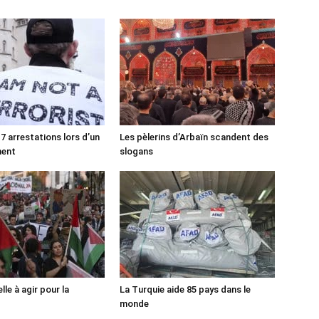
7 arrestations lors d’un
Les pèlerins d’Arbaïn scandent des
ment
slogans
lle à agir pour la
La Turquie aide 85 pays dans le
monde