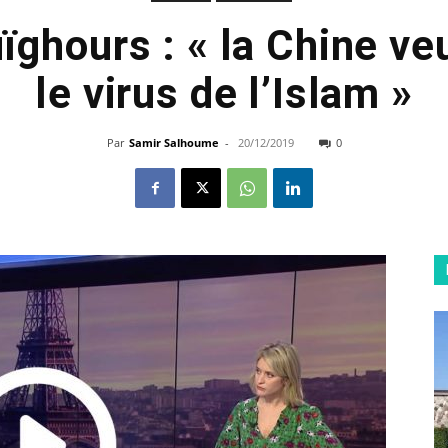
ghours : « la Chine ve
le virus de l’Islam »
Par
Samir Salhoume
-
20/12/2019
0