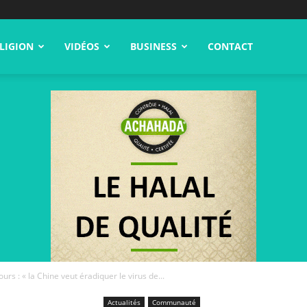
LIGION
VIDÉOS
BUSINESS
CONTACT
rs : « la Chine veut éradiquer le virus de...
Actualités
Communauté