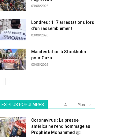
03/08/2026
Londres : 117 arrestations lors
d’un rassemblement
03/08/2026
Manifestation à Stockholm
pour Gaza
03/08/2026
LES PLUS POPULAIRES
All
Plus
Coronavirus : La presse
américaine rend hommage au
Prophète Mohammed ﷺ