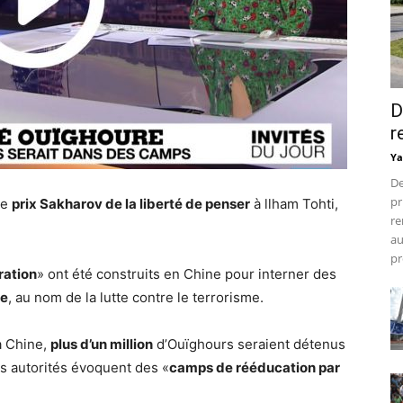
D
r
Ya
De
pr
le
prix Sakharov de la liberté de penser
à llham Tohti,
re
au
pr
ration
» ont été construits en Chine pour interner des
ne
, au nom de la lutte contre le terrorisme.
a Chine,
plus d’un million
d’Ouïghours seraient détenus
s autorités évoquent des «
camps de rééducation par