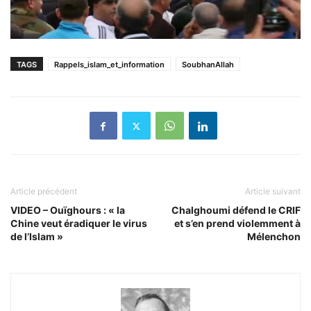
TAGS
Rappels_islam_et_information
SoubhanAllah
Article précédent
Article suivant
VIDEO – Ouïghours : « la
Chalghoumi défend le CRIF
Chine veut éradiquer le virus
et s’en prend violemment à
de l’Islam »
Mélenchon