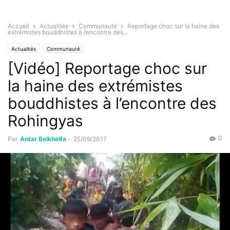
Accueil
Actualités
Communauté
Reportage choc sur la haine des
extrémistes bouddhistes à l’encontre des...
Actualités
Communauté
[Vidéo] Reportage choc sur
la haine des extrémistes
bouddhistes à l’encontre des
Rohingyas
0
Par
Antar Belkhelfa
-
25/09/2017