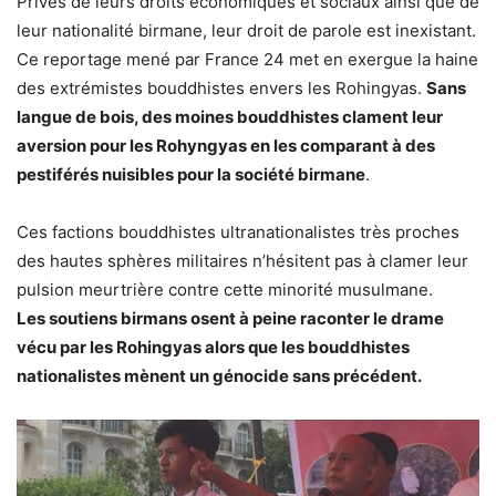
Privés de leurs droits économiques et sociaux ainsi que de
leur nationalité birmane, leur droit de parole est inexistant.
Ce reportage mené par France 24 met en exergue la haine
des extrémistes bouddhistes envers les Rohingyas.
Sans
langue de bois, des moines bouddhistes clament leur
aversion pour les Rohyngyas en les comparant à des
pestiférés nuisibles pour la société birmane
.
Ces factions bouddhistes ultranationalistes très proches
des hautes sphères militaires n’hésitent pas à clamer leur
pulsion meurtrière contre cette minorité musulmane.
Les soutiens birmans osent à peine raconter le drame
vécu par les Rohingyas alors que les bouddhistes
nationalistes mènent un génocide sans précédent.