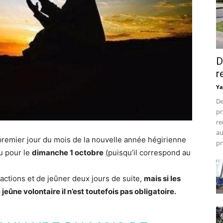
D
r
Ya
De
pr
re
au
remier jour du mois de la nouvelle année hégirienne
pr
u pour le
dimanche 1 octobre
(puisqu’il correspond au
actions et de jeûner deux jours de suite,
mais si les
ûne volontaire il n’est toutefois pas obligatoire.