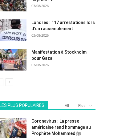
03/08/2026
Londres : 117 arrestations lors
d’un rassemblement
03/08/2026
Manifestation à Stockholm
pour Gaza
03/08/2026
LES PLUS POPULAIRES
All
Plus
Coronavirus : La presse
américaine rend hommage au
Prophète Mohammed ﷺ