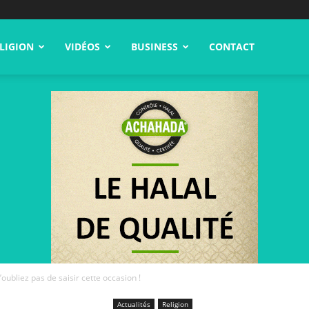
LIGION
VIDÉOS
BUSINESS
CONTACT
oubliez pas de saisir cette occasion !
Actualités
Religion