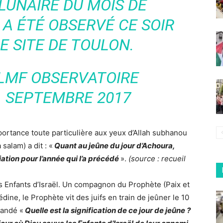
LUNAIRE DU MOIS DE
A ÉTÉ OBSERVÉ CE SOIR
E SITE DE TOULON.
LMF OBSERVATOIRE
1 SEPTEMBRE 2017
ortance toute particulière aux yeux d’Allah subhanou
 salam) a dit : «
Quant au jeûne du jour d’Achoura,
iation pour l’année qui l’a précédé
».
(source : recueil
s Enfants d’Israël. Un compagnon du Prophète (Paix et
dine, le Prophète vit des juifs en train de jeûner le 10
mandé «
Quelle est la signification de ce jour de jeûne ?