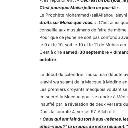
», ils répondirent : «
Ceci est un bon jour, le
C’est pourquoi Moïse jeûna ce jour-là
».
Le Prophète Mohammad (sallAllahou ‘alayhi 
droits sur Moïse que vous.
». C’est ainsi qu
conseilla aux musulmans de faire de même (
Pour que ce jeûne ne soit pas confondu avec c
le 9 et le 10, soit le 10 et le 11 de Muharram.
C’est à dire
samedi 30 septembre + dimanc
octobre
.
Le début du calendrier musulman débute av
‘alayhi wa salam) de la Mecque à Médine en 
Les premiers croyants mecquois voulant se 
en secret la Mecque pour se rendre à Médine
insufflé par la révélation de deux versets du
Dans la sourate 4, verset 97, Allah dit:
«
Ceux qui ont fait du tort à eux-mêmes, le
étiez-vous ?” (à propos de votre religion). “