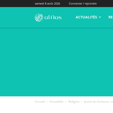
samedi 8 août 2026
Connecter / rejoindre
alNas.fr
ACTUALITÉS
RE
Accueil
Actualités
Religion
Jeune du Achoura : n’