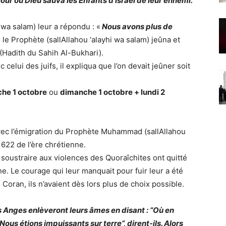
 jour où Dieu sauva les Enfants d’Israël de leur ennemi.
wa salam) leur a répondu : «
Nous avons plus de
e le Prophète (sallAllahou ‘alayhi wa salam) jeûna et
Hadith du Sahih Al-Bukhari).
elui des juifs, il expliqua que l’on devait jeûner soit
he 1 octobre
ou
dimanche 1 octobre + lundi 2
ec l’émigration du Prophète Muhammad (sallAllahou
622 de l’ère chrétienne.
soustraire aux violences des Quoraîchites ont quitté
. Le courage qui leur manquait pour fuir leur a été
 Coran, ils n’avaient dès lors plus de choix possible.
s Anges enlèveront leurs âmes en disant : “Où en
Nous étions impuissants sur terre”, dirent-ils. Alors