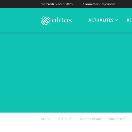
mercredi 5 août 2026
Connecter / rejoindre
alNas.fr
ACTUALITÉS
RE
Accueil
Actualités
Communauté
Vous êtes à la