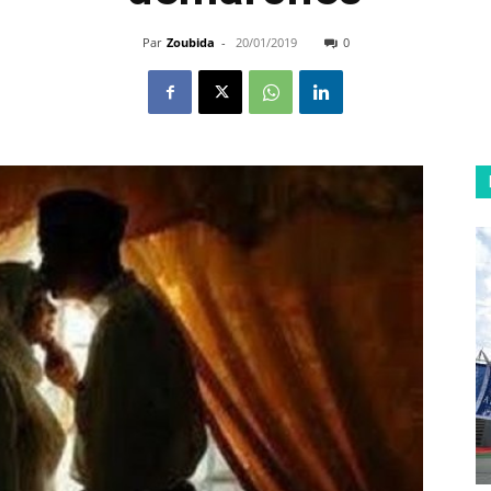
Par
Zoubida
-
20/01/2019
0