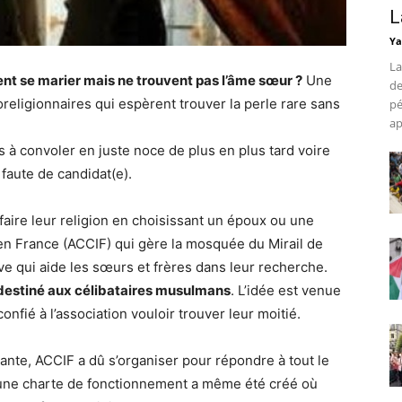
L
Ya
La
 se marier mais ne trouvent pas l’âme sœur ?
Une
de
eligionnaires qui espèrent trouver la perle rare sans
pé
ap
s à convoler en juste noce de plus en plus tard voire
aute de candidat(e).
faire leur religion en choisissant un époux ou une
e en France (ACCIF) qui gère la mosquée du Mirail de
ative qui aide les sœurs et frères dans leur recherche.
destiné aux célibataires musulmans
. L’idée est venue
ié à l’association vouloir trouver leur moitié.
nte, ACCIF a dû s’organiser pour répondre à tout le
une charte de fonctionnement a même été créé où