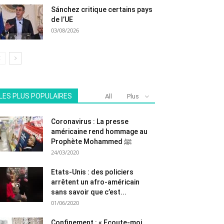
Sánchez critique certains pays
de l’UE
03/08/2026
LES PLUS POPULAIRES
All
Plus
Coronavirus : La presse
américaine rend hommage au
Prophète Mohammed ﷺ
24/03/2020
Etats-Unis : des policiers
arrêtent un afro-américain
sans savoir que c’est...
01/06/2020
Confinement : « Ecoute-moi