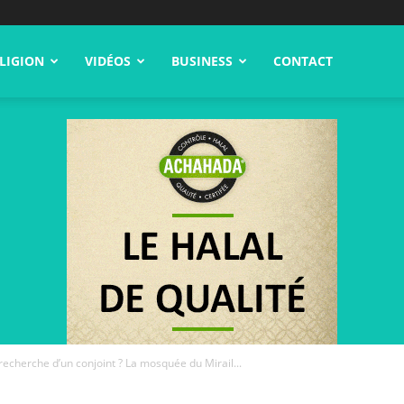
LIGION
VIDÉOS
BUSINESS
CONTACT
 recherche d’un conjoint ? La mosquée du Mirail...