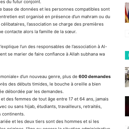
es du futur conjoint.
ne base de données et les personnes compatibles sont
n entretien est organisé en présence d’un mahram ou du
 célibataires, l’association se charge des premières
e contacte alors la famille de la sœur.
xplique l’un des responsables de l’association à Al-
tent se marier de faire confiance à Allah subhana wa
imoniale» d’un nouveau genre, plus de
600 demandes
près des débuts timides, le bouche à oreille a bien
ouvée débordée par les demandes.
et des femmes de tout âge entre 17 et 64 ans, jamais
c ou sans hijab, étudiants, travailleurs, retraités,
s continents.
ariée et les deux tiers sont des hommes et si les
es origines, l’âge ou encore la situation administrative