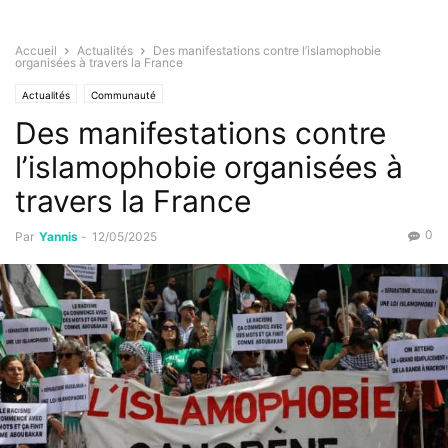
Accueil
Actualités
Des manifestations contre l’islamophobie
organisées à travers la France
Actualités
Communauté
Des manifestations contre
l’islamophobie organisées à
travers la France
0
Par
Yannis
-
12/05/2025