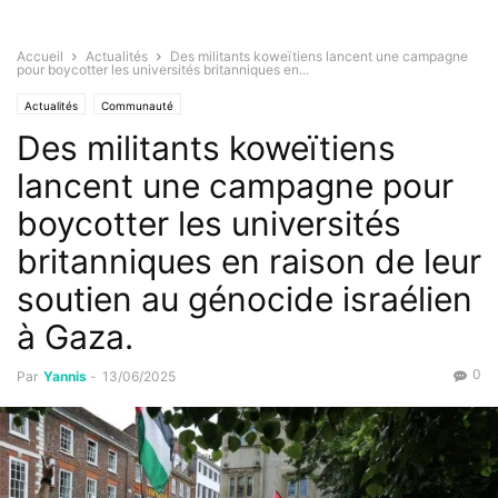
Accueil
Actualités
Des militants koweïtiens lancent une campagne
pour boycotter les universités britanniques en...
Actualités
Communauté
Des militants koweïtiens
lancent une campagne pour
boycotter les universités
britanniques en raison de leur
soutien au génocide israélien
à Gaza.
0
Par
Yannis
-
13/06/2025