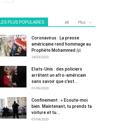
LES PLUS POPULAIRES
All
Plus
Coronavirus : La presse
américaine rend hommage au
Prophète Mohammed ﷺ
24/03/2020
Etats-Unis : des policiers
arrêtent un afro-américain
sans savoir que c’est...
01/06/2020
Confinement : « Ecoute-moi
bien. Maintenant, tu prends ta
voiture et tu...
07/04/2020