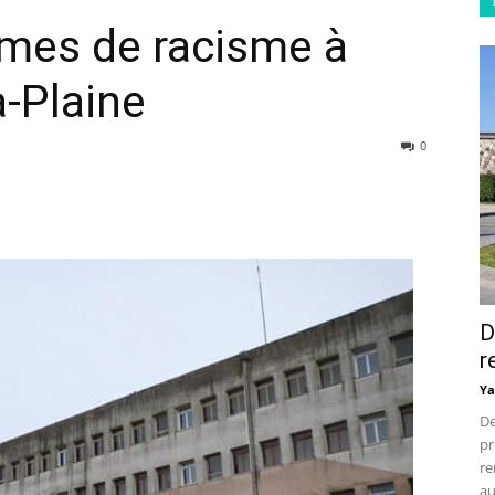
imes de racisme à
-Plaine
0
D
r
Ya
De
pr
re
au