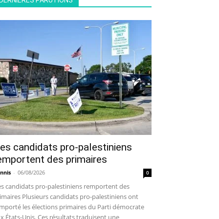
DERNIÈRES PARUTIONS
es candidats pro-palestiniens
emportent des primaires
nnis
-
06/08/2026
0
s candidats pro-palestiniens remportent des
imaires Plusieurs candidats pro-palestiniens ont
mporté les élections primaires du Parti démocrate
x États-Unis. Ces résultats traduisent une