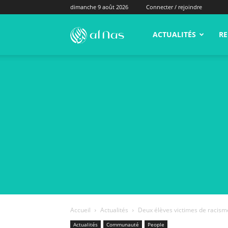
dimanche 9 août 2026
Connecter / rejoindre
alNas.fr
ACTUALITÉS
RE
Accueil
Actualités
Deux élèves victimes de racis
Actualités
Communauté
People