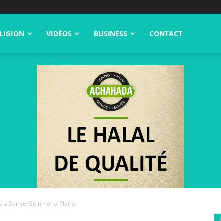
LIGION
VIDÉOS
BUSINESS
CONTACT
me à Sainte-Gemme-la-Plaine