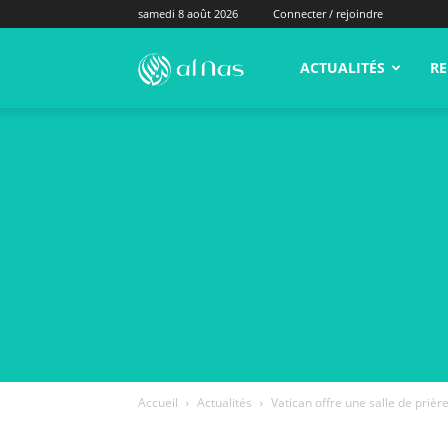
samedi 8 août 2026
Connecter / rejoindre
alNas.fr
ACTUALITÉS
RE
Accueil
Actualités
Vatican offre une salle de pri