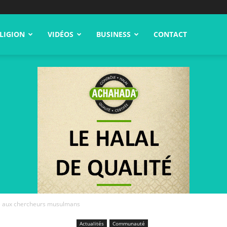
LIGION
VIDÉOS
BUSINESS
CONTACT
ère aux chercheurs musulmans
Actualités
Communauté