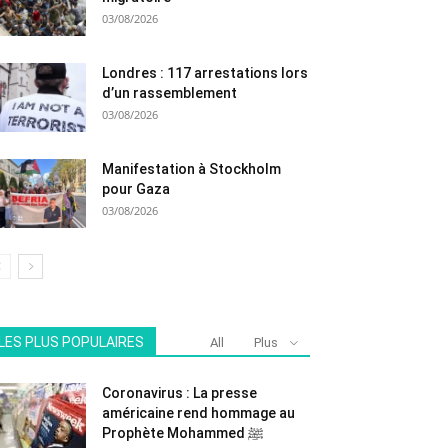
03/08/2026
Londres : 117 arrestations lors
d’un rassemblement
03/08/2026
Manifestation à Stockholm
pour Gaza
03/08/2026
LES PLUS POPULAIRES
All
Plus
Coronavirus : La presse
américaine rend hommage au
Prophète Mohammed ﷺ