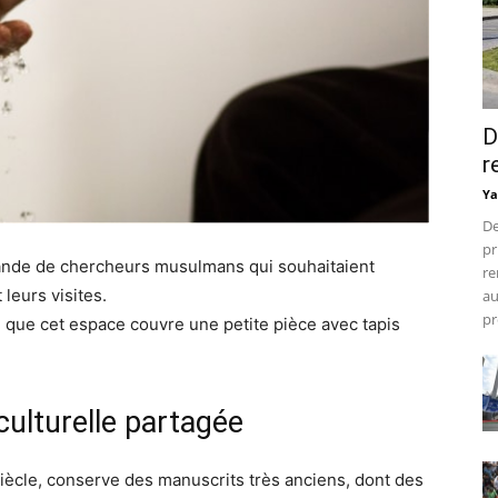
D
r
Ya
De
pr
ande de chercheurs musulmans qui souhaitaient
re
leurs visites.
au
pr
e que cet espace couvre une petite pièce avec tapis
culturelle partagée
iècle, conserve des manuscrits très anciens, dont des