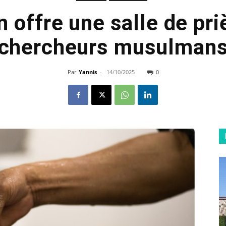
n offre une salle de pri
chercheurs musulman
Par
Yannis
-
14/10/2025
0