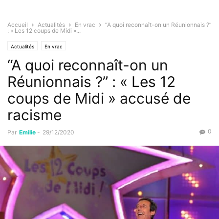
Accueil
Actualités
En vrac
“A quoi reconnaît-on un Réunionnais ?”
: « Les 12 coups de Midi »...
Actualités
En vrac
“A quoi reconnaît-on un
Réunionnais ?” : « Les 12
coups de Midi » accusé de
racisme
0
Par
Emilie
-
29/12/2020