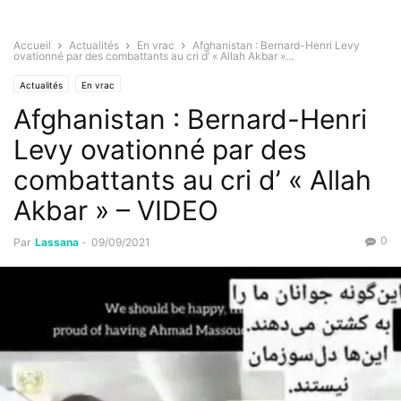
Accueil
Actualités
En vrac
Afghanistan : Bernard-Henri Levy
ovationné par des combattants au cri d’ « Allah Akbar »...
Actualités
En vrac
Afghanistan : Bernard-Henri
Levy ovationné par des
combattants au cri d’ « Allah
Akbar » – VIDEO
0
Par
Lassana
-
09/09/2021