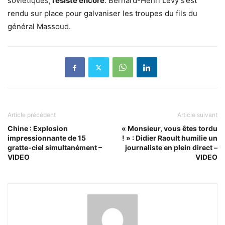
soviétiques,
résiste encore
. Bernard-Henri Levy s’est
rendu sur place pour galvaniser les troupes du fils du
général Massoud.
Article précédent
Article suivant
Chine : Explosion
« Monsieur, vous êtes tordu
impressionnante de 15
! » : Didier Raoult humilie un
gratte-ciel simultanément –
journaliste en plein direct –
VIDEO
VIDEO