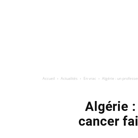
Accueil
Actualités
En vrac
Algérie : un profess
Algérie 
cancer fa