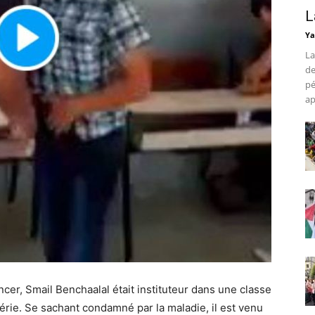
L
Ya
La
de
pé
ap
cer, Smail Benchaalal était instituteur dans une classe
gérie. Se sachant condamné par la maladie, il est venu