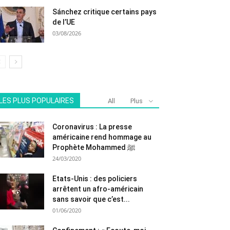
Sánchez critique certains pays
de l’UE
03/08/2026
LES PLUS POPULAIRES
All
Plus
Coronavirus : La presse
américaine rend hommage au
Prophète Mohammed ﷺ
24/03/2020
Etats-Unis : des policiers
arrêtent un afro-américain
sans savoir que c’est...
01/06/2020