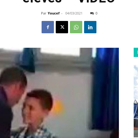
Par
Youcef
-
04/03/2021
0