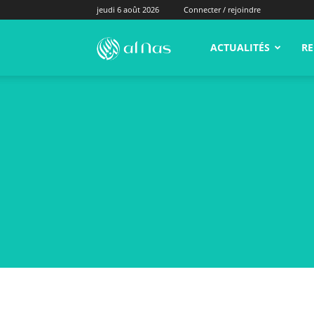
jeudi 6 août 2026
Connecter / rejoindre
alNas.fr
ACTUALITÉS
RE