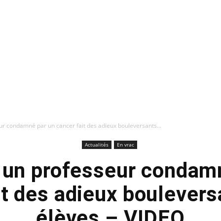
eur condamné par un cancer fait des adieux bouleversants...
Actualités
En vrac
: un professeur condam
it des adieux boulevers
élèves – VIDEO