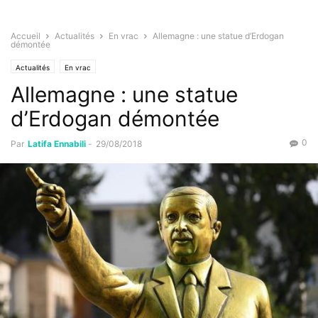
Accueil
Actualités
En vrac
Allemagne : une statue d’Erdogan
démontée
Actualités
En vrac
Allemagne : une statue
d’Erdogan démontée
0
Par
Latifa Ennabili
-
29/08/2018