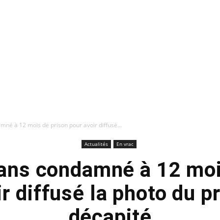
né à 12 mois de prison pour avoir diffusé...
Actualités
En vrac
ans condamné à 12 moi
ir diffusé la photo du p
décapité