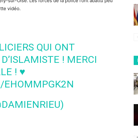
-sur-Oise. Les forces de la police l’ont abattu peu
tte vidéo.
ICIERS QUI ONT
D’ISLAMISTE ! MERCI
LE
! ♥️
OM/EHOMMPGK2N
@DAMIENRIEU)