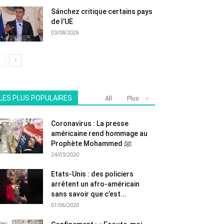
Sánchez critique certains pays
de l’UE
03/08/2026
LES PLUS POPULAIRES
All
Plus
Coronavirus : La presse
américaine rend hommage au
Prophète Mohammed ﷺ
24/03/2020
Etats-Unis : des policiers
arrêtent un afro-américain
sans savoir que c’est...
01/06/2020