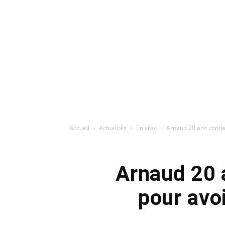
Accueil
Actualités
En vrac
Arnaud 20 ans condam
Arnaud 20 
pour avo