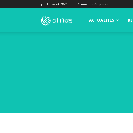
jeudi 6 août 2026
Connecter / rejoindre
alNas.fr
ACTUALITÉS
RE