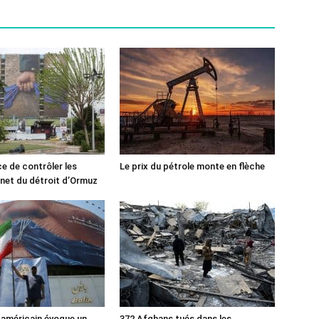
ce de contrôler les
Le prix du pétrole monte en flèche
rnet du détroit d’Ormuz
 américain évoque un
372 Afghans tués dans les