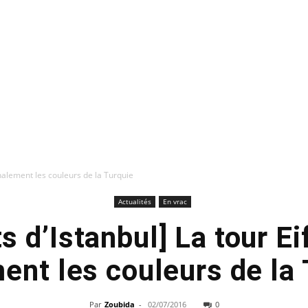
finalement les couleurs de la Turquie
Actualités
En vrac
s d’Istanbul] La tour Ei
ent les couleurs de la
Par
Zoubida
-
02/07/2016
0