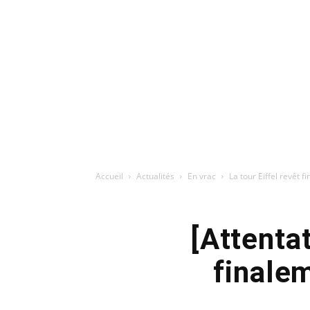
Accueil
Actualités
En vrac
La tour Eiffel revêt 
[Attentat
finalem