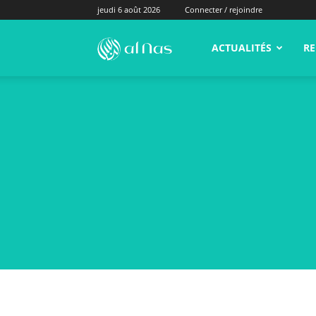
jeudi 6 août 2026
Connecter / rejoindre
alNas.fr
ACTUALITÉS
RE