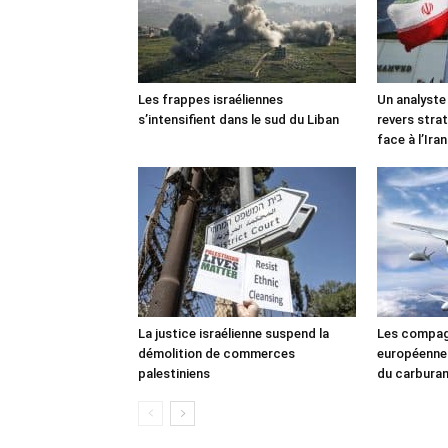
Les frappes israéliennes
Un analyste
s’intensifient dans le sud du Liban
revers stra
face à l’Iran
La justice israélienne suspend la
Les compag
démolition de commerces
européennes
palestiniens
du carbura