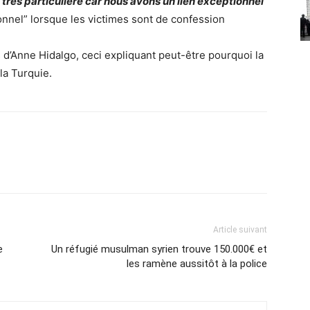
 très particulière car nous avons un lien exceptionnel
ionnel” lorsque les victimes sont de confession
s d’Anne Hidalgo, ceci expliquant peut-être pourquoi la
 la Turquie.
Article suivant
e
Un réfugié musulman syrien trouve 150.000€ et
les ramène aussitôt à la police