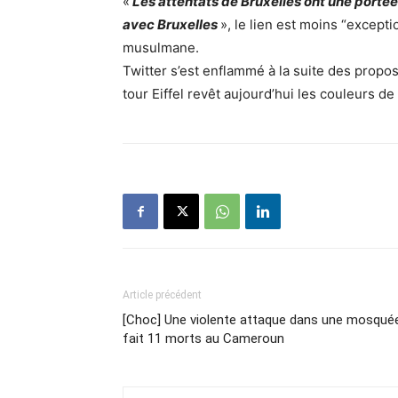
«
Les attentats de Bruxelles ont une portée
avec Bruxelles
», le lien est moins “except
musulmane.
Twitter s’est enflammé à la suite des propo
tour Eiffel revêt aujourd’hui les couleurs de
Article précédent
[Choc] Une violente attaque dans une mosqué
fait 11 morts au Cameroun