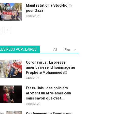
Manifestation à Stockholm
pour Gaza
03/08/2026
LES PLUS POPULAIRES
All
Plus
Coronavirus : La presse
américaine rend hommage au
Prophète Mohammed ﷺ
24/03/2020
Etats-Unis : des policiers
arrêtent un afro-américain
sans savoir que c’est...
01/06/2020
Confinement : « Ecoute-moi