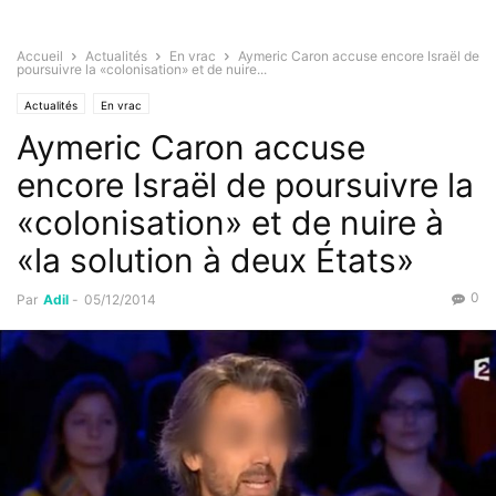
Accueil
Actualités
En vrac
Aymeric Caron accuse encore Israël de
poursuivre la «colonisation» et de nuire...
Actualités
En vrac
Aymeric Caron accuse
encore Israël de poursuivre la
«colonisation» et de nuire à
«la solution à deux États»
0
Par
Adil
-
05/12/2014