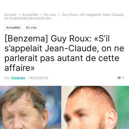
Accueil
Actualités
En vrac
Guy Roux: «S’il s’appelait Jean-Claude,
on ne parlerait pas autant de...
Actualités
En vrac
[Benzema] Guy Roux: «S’il
s’appelait Jean-Claude, on ne
parlerait pas autant de cette
affaire»
0
Par
Zoubida
-
16/04/2016