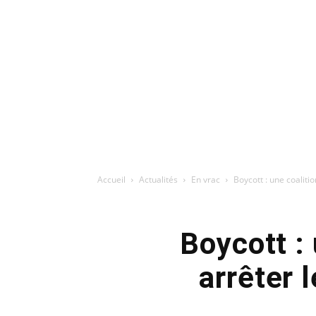
Accueil
Actualités
En vrac
Boycott : une coalit
Boycott :
arrêter