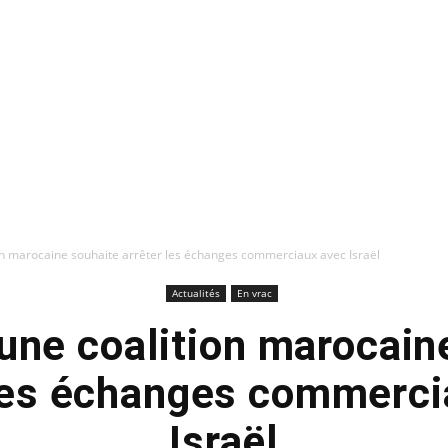
ion marocaine souhaite arrêter les échanges commerciaux avec Israël
Actualités
En vrac
 une coalition marocain
 les échanges commerci
Israël