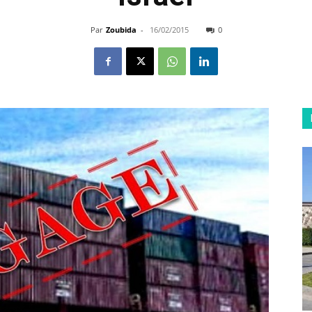
Par
Zoubida
-
16/02/2015
0