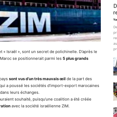
D
r
Ya
De
pr
re
au
pr
« Israël », sont un secret de polichinelle. D’après le
e Maroc se positionnerait parmi les
5 plus grands
 pays
sont vus d’un très mauvais œil
de la part des
 qui a poussé les sociétés d’import-export marocaines
n dans leurs échanges.
auraient souhaité, puisqu’une coalition a été créée
ration
avec la société israélienne ZIM.