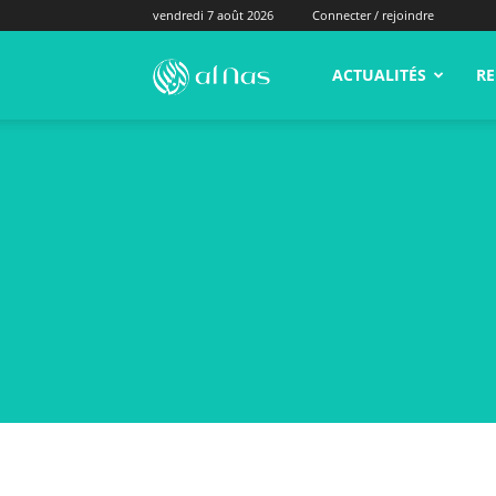
vendredi 7 août 2026
Connecter / rejoindre
alNas.fr
ACTUALITÉS
RE