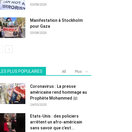
03/08/2026
Manifestation à Stockholm
pour Gaza
03/08/2026
LES PLUS POPULAIRES
All
Plus
Coronavirus : La presse
américaine rend hommage au
Prophète Mohammed ﷺ
24/03/2020
Etats-Unis : des policiers
arrêtent un afro-américain
sans savoir que c’est...