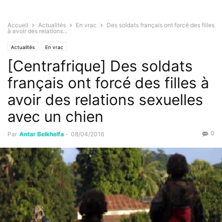
Accueil
Actualités
En vrac
Des soldats français ont forcé des filles
à avoir des relations...
Actualités
En vrac
[Centrafrique] Des soldats
français ont forcé des filles à
avoir des relations sexuelles
avec un chien
0
Par
Antar Belkhelfa
-
08/04/2016