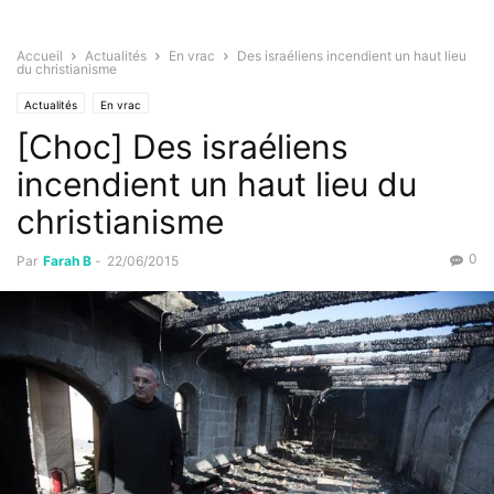
Accueil
Actualités
En vrac
Des israéliens incendient un haut lieu
du christianisme
Actualités
En vrac
[Choc] Des israéliens
incendient un haut lieu du
christianisme
0
Par
Farah B
-
22/06/2015