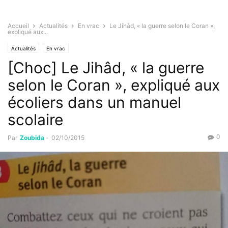
Accueil
Actualités
En vrac
Le Jihâd, « la guerre selon le Coran »,
expliqué aux...
Actualités
En vrac
[Choc] Le Jihâd, « la guerre
selon le Coran », expliqué aux
écoliers dans un manuel
scolaire
0
Par
Zoubida
-
02/10/2015