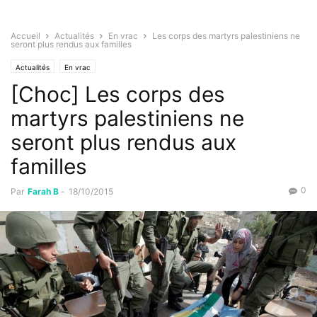
Accueil
Actualités
En vrac
Les corps des martyrs palestiniens ne
seront plus rendus aux familles
Actualités
En vrac
[Choc] Les corps des
martyrs palestiniens ne
seront plus rendus aux
familles
0
Par
Farah B
-
18/10/2015