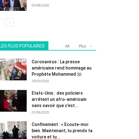
03/08/2026
LES PLUS POPULAIRES
All
Plus
Coronavirus : La presse
américaine rend hommage au
Prophète Mohammed ﷺ
24/03/2020
Etats-Unis : des policiers
arrêtent un afro-américain
sans savoir que c’est...
01/06/2020
Confinement : « Ecoute-moi
bien. Maintenant, tu prends ta
voiture et tu...