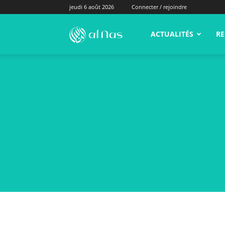
jeudi 6 août 2026
Connecter / rejoindre
alNas.fr
ACTUALITÉS
RE