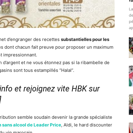
Ya
La
de
pé
ap
met d’engranger des recettes
substantielles pour les
es dont chacun fait preuve pour proposer un maximum
t impressionnant.
on d’argent et ne vous étonnez pas si la ribambelle de
asins sont tous estampillés “Halal”.
nfo et rejoignez vite HBK sur
]
stribution semble soudain devenir la grande spécialiste
in sans alcool de Leader Price
, Aldi, le hard discounter
 du vin marocain.