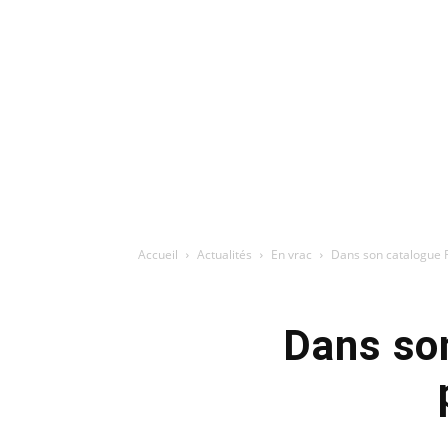
Accueil
Actualités
En vrac
Dans son catalogue R
Dans so