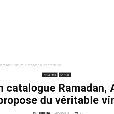
amadan, Aldi vous propose du véritable vin
Actualités
En vrac
n catalogue Ramadan, A
propose du véritable vi
Par
Zoubida
-
26/05/2016
0