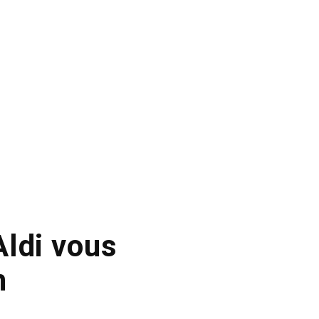
ldi vous
n