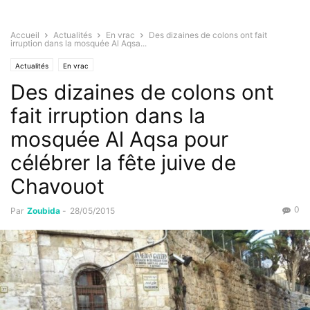
Accueil
Actualités
En vrac
Des dizaines de colons ont fait
irruption dans la mosquée Al Aqsa...
Actualités
En vrac
Des dizaines de colons ont
fait irruption dans la
mosquée Al Aqsa pour
célébrer la fête juive de
Chavouot
0
Par
Zoubida
-
28/05/2015