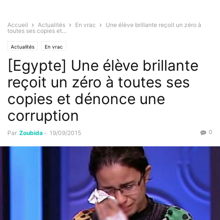
Accueil
Actualités
En vrac
Une élève brillante reçoit un zéro à
toutes ses copies et...
Actualités
En vrac
[Egypte] Une élève brillante
reçoit un zéro à toutes ses
copies et dénonce une
corruption
0
Par
Zoubida
-
19/09/2015