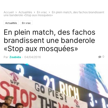
Accueil
Actualités
En vrac
En plein match, des fachos brandissent
une banderole «Stop aux mosquées»
Actualités
En vrac
En plein match, des fachos
brandissent une banderole
«Stop aux mosquées»
0
Par
Zoubida
-
04/04/2016