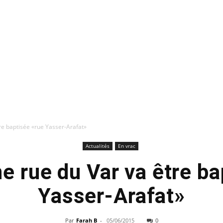
re baptisée «rue Yasser-Arafat»
Actualités
En vrac
ne rue du Var va être ba
Yasser-Arafat»
Par
Farah B
-
05/06/2015
0