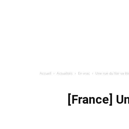
Accueil
Actualités
En vrac
Une rue du Var va êt
[France] U