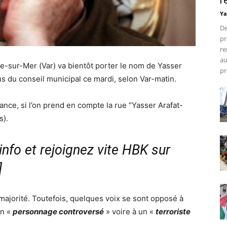
r
Ya
De
pr
re
au
e-sur-Mer (Var) va bientôt porter le nom de Yasser
pr
us du conseil municipal ce mardi, selon Var-matin.
rance, si l’on prend en compte la rue “Yasser Arafat-
s).
nfo et rejoignez vite HBK sur
]
 majorité. Toutefois, quelques voix se sont opposé à
un «
personnage controversé
» voire à un «
terroriste