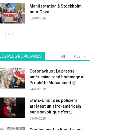
Manifestation à Stockholm
pour Gaza
03/08/2026
LES PLUS POPULAIRES
All
Plus
Coronavirus : La presse
américaine rend hommage au
Prophète Mohammed ﷺ
24/03/2020
Etats-Unis : des policiers
arrêtent un afro-américain
sans savoir que c’est...
01/06/2020
Confinement : « Ecoute-moi