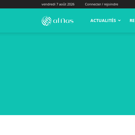
vendredi 7 août 2026
Connecter / rejoindre
alNas.fr
ACTUALITÉS
RE