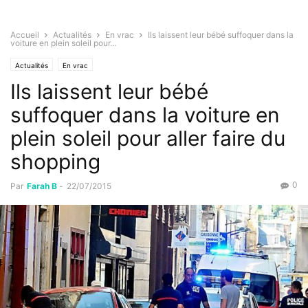
Accueil
Actualités
En vrac
Ils laissent leur bébé suffoquer dans la
voiture en plein soleil pour...
Actualités
En vrac
Ils laissent leur bébé
suffoquer dans la voiture en
plein soleil pour aller faire du
shopping
0
Par
Farah B
-
22/07/2015