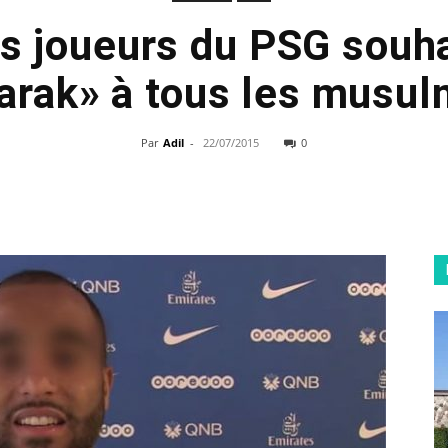
es joueurs du PSG souha
rak» à tous les musu
Par
Adil
-
22/07/2015
0