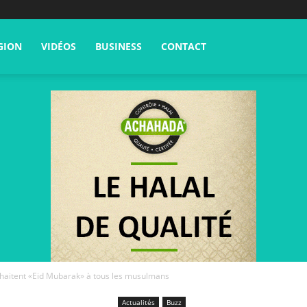
GION
VIDÉOS
BUSINESS
CONTACT
haitent «Eid Mubarak» à tous les musulmans
Actualités
Buzz