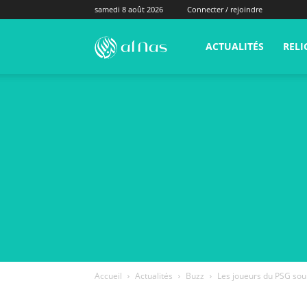
samedi 8 août 2026
Connecter / rejoindre
alNas.fr
ACTUALITÉS
RELI
Accueil
Actualités
Buzz
Les joueurs du PSG sou