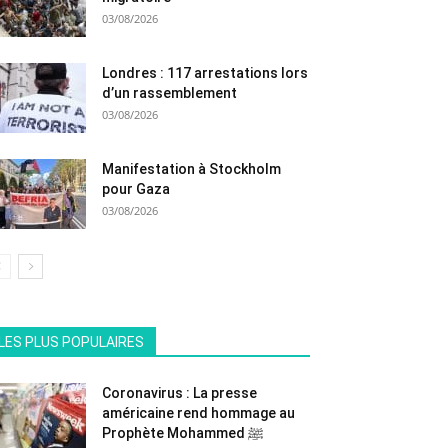
03/08/2026
Londres : 117 arrestations lors
d’un rassemblement
03/08/2026
Manifestation à Stockholm
pour Gaza
03/08/2026
All
En vedette
Tous les temps populaire
LES PLUS POPULAIRES
Plus
Coronavirus : La presse
américaine rend hommage au
Prophète Mohammed ﷺ