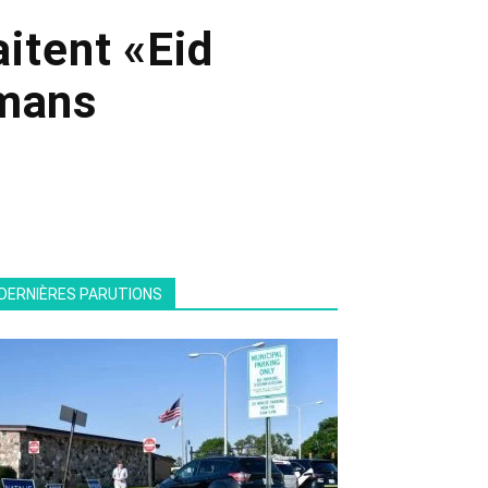
itent «Eid
lmans
DERNIÈRES PARUTIONS