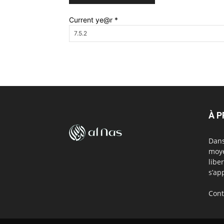
Current ye@r
*
À 
Dans
moye
libe
s’ap
Cont