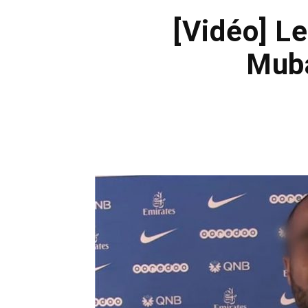
[Vidéo] L
Muba