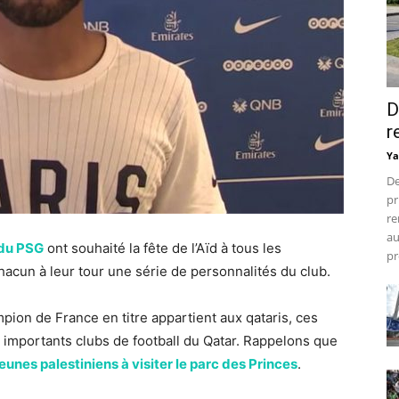
D
r
Ya
De
pr
re
au
 du PSG
ont souhaité la fête de l’Aïd à tous les
pr
acun à leur tour une série de personnalités du club.
pion de France en titre appartient aux qataris, ces
 importants clubs de football du Qatar. Rappelons que
jeunes palestiniens à visiter le parc des Princes
.