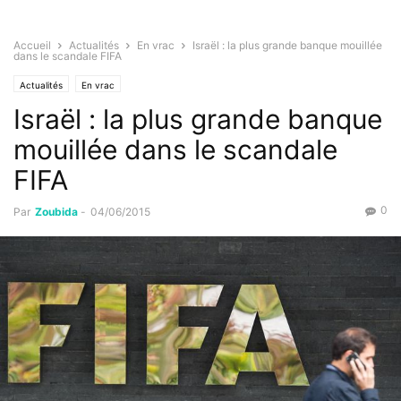
Accueil
Actualités
En vrac
Israël : la plus grande banque mouillée
dans le scandale FIFA
Actualités
En vrac
Israël : la plus grande banque
mouillée dans le scandale
FIFA
0
Par
Zoubida
-
04/06/2015